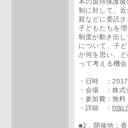
本の虐待保護後
制に対して、近
親などに委託さ
子どもたちを増
制度が動き出し
について、子ど
が何を思い、ど
って考える機会
・日時 ：2017
・会場 ：株式会
・参加費：無料
・詳細 ：
http:
■2．開催地：