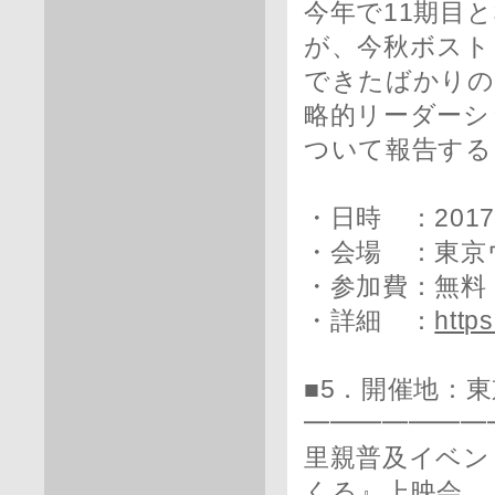
今年で11期目と
が、今秋ボスト
できたばかりの
略的リーダーシ
ついて報告する
・日時 ：2017
・会場 ：東京
・参加費：無料
・詳細 ：
http
■5．開催地：
━━━━━━━
里親普及イベン
くる』上映会