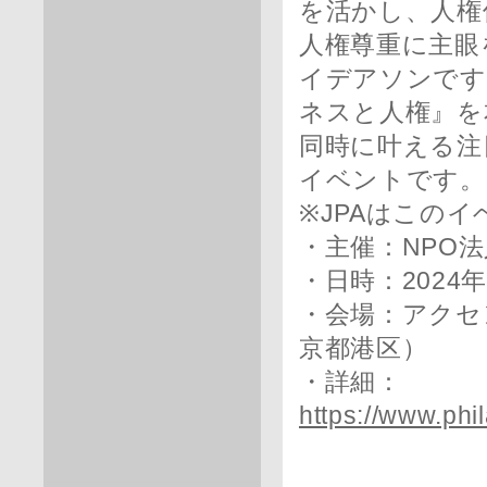
を活かし、人権
人権尊重に主眼
イデアソンです
ネスと人権』を
同時に叶える注
イベントです。
※JPAはこの
・主催：NPO法人
・日時：2024年6
・会場：アクセ
京都港区）
・詳細：
https://www.phi