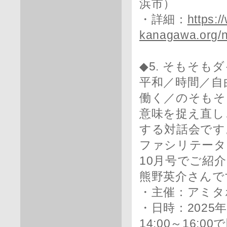
浜市）
・詳細：
https:
kanagawa.org/n
◆5. そもそも
平和／時間／自
働く／のそもそ
意味を捉え直し
する対話会です
ファシリテータ
10月号でご紹
熊野英介さんで
・主催：アミタ
・日時：202
14:00～16:00