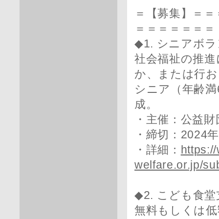
＝【募集】＝＝
＝＝＝＝＝＝＝
◆1. シニアボ
社会福祉の推進
か、または行お
シニア（年齢満
成。
・主催：公益財
・締切：2024
・詳細：
https:/
welfare.or.jp/s
◆2. こども食
無料もしくは低