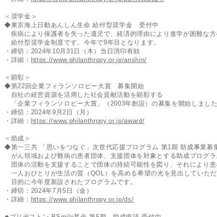
＜奨学金＞
◆東京海上日動あんしん生命 給付型奨学金 受付中
疾病により保護者を失った遺児で、経済的理由により進学が困難な方
給付型奨学金制度です。今年で9年目となります。
・締切：2024年10月31日（木）当日消印有効
・詳細：
https://www.philanthropy.or.jp/anshin/
＜顕彰＞
◆第22回企業フィランソロピー大賞 募集開始
自社の経営資源を活用した社会貢献活動を顕彰する
「企業フィランソロピー大賞」（2003年創設）の募集を開始しまし
・締切：2024年9月2日（月）
・詳細：
https://www.philanthropy.or.jp/award/
＜助成＞
◆第一三共 「思いをつなぐ」次世代応援プログラム 第1期 助成事業募
がん領域および難病の患者団体、支援団体を対象とする助成プログラ
団体の活動を支援することで団体の持続可能性を図り、それにより患
一人おひとりが生活の質（QOL）を高める希望の光を見出していただ
目的に今年度新設されたプログラムです。
・締切：2024年7月5日（金）
・詳細：
https://www.philanthropy.or.jp/ds/
◆ブリヂストン BSmile募金 第5期 助成申請 受付中