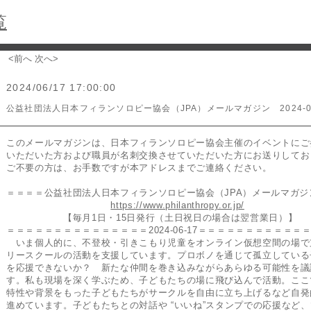
覧
<前へ
次へ>
2024/06/17 17:00:00
公益社団法人日本フィランソロピー協会（JPA）メールマガジン 2024-06
このメールマガジンは、日本フィランソロピー協会主催のイベントにご
いただいた方および職員が名刺交換させていただいた方にお送りしてお
ご不要の方は、お手数ですが本アドレスまでご連絡ください。
＝＝＝＝公益社団法人日本フィランソロピー協会（JPA）メールマガジ
https://www.philanthropy.or.jp/
【毎月1日・15日発行（土日祝日の場合は翌営業日）】
＝＝＝＝＝＝＝＝＝＝＝＝＝＝＝2024-06-17＝＝＝＝＝＝＝＝＝＝＝
いま個人的に、不登校・引きこもり児童をオンライン仮想空間の場で
リースクールの活動を支援しています。プロボノを通じて孤立している
を応援できないか？ 新たな仲間を巻き込みながらあらゆる可能性を議
す。私も現場を深く学ぶため、子どもたちの場に飛び込んで活動。ここ
特性や背景をもった子どもたちがサークルを自由に立ち上げるなど自発
進めています。子どもたちとの対話や “いいね”スタンプでの応援など