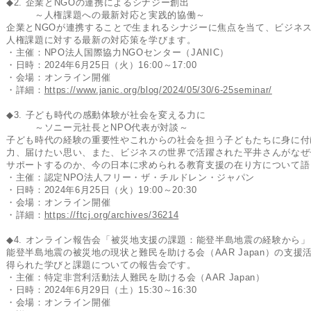
◆2. 企業とNGOの連携によるシナジー創出
～人権課題への最新対応と実践的協働～
企業とNGOが連携することで生まれるシナジーに焦点を当て、ビジネ
人権課題に対する最新の対応策を学びます。
・主催：NPO法人国際協力NGOセンター（JANIC）
・日時：2024年6月25日（火）16:00～17:00
・会場：オンライン開催
・詳細：
https://www.janic.org/blog/2024/05/30/6-25seminar/
◆3. 子ども時代の感動体験が社会を変える力に
～ソニー元社長とNPO代表が対談～
子ども時代の経験の重要性やこれからの社会を担う子どもたちに身に付
力、届けたい思い、また、ビジネスの世界で活躍された平井さんがなぜ
サポートするのか、今の日本に求められる教育支援の在り方について語
・主催：認定NPO法人フリー・ザ・チルドレン・ジャパン
・日時：2024年6月25日（火）19:00～20:30
・会場：オンライン開催
・詳細：
https://ftcj.org/archives/36214
◆4. オンライン報告会「被災地支援の課題：能登半島地震の経験から」
能登半島地震の被災地の現状と難民を助ける会（AAR Japan）の支援
得られた学びと課題についての報告会です。
・主催：特定非営利活動法人難民を助ける会（AAR Japan）
・日時：2024年6月29日（土）15:30～16:30
・会場：オンライン開催