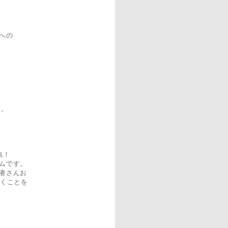
への
た。
集！
ムです。
者さんお
くことを