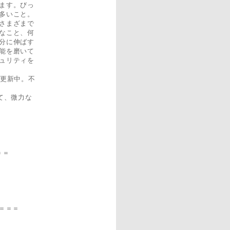
ます。びっ
多いこと。
さまざまで
なこと、何
分に伸ばす
能を磨いて
ュリティを
更新中。不
て、微力な
＝＝
＝＝＝