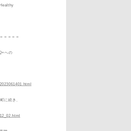
althy
。
＝＝＝＝＝
Q+への
/2023061401.html
登町に続き、
612_02.html