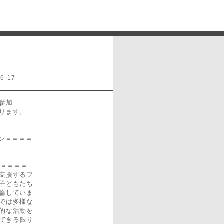
-17
参加
ります。
ン＝＝＝＝
＝＝＝＝＝
支援するフ
子どもたち
論していま
では多様な
的な活動を
、できる限り