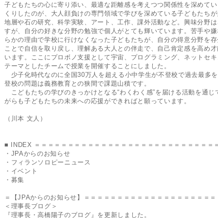
子どもたちの心に寄り添い、最適な距離感を考えつつ関係性を深めてい
くりしたのが、大人顔負けの専門領域で学びを深めている子どもたちが
地層や石の研究、科学実験、アート、工作、課外活動など。興味分野は
すが、自分の好きな分野の勉強で個人がとても輝いています。苦手や嫌
らかの理由で学校に行けなくなった子どもたちが、自分の得意分野を存
ことで自信を取り戻し、理解ある大人との伴走で、自己肯定感を高め才
います。ここにプロボノ支援として宇宙、プログラミング、ネットセキ
テーマとしたチームで授業を開催することにしました。
少子化時代なのに全国30万人を超える小中学生が不登校で過去最多を
登校の問題は義務教育との狭間で課題山積です。
こどもたちの学びのきっかけとなる“わくわく感”を届ける活動を通じ
がらも子どもたちの未来への応援ができればと願っています。
（川本 文人）
■ INDEX ＝＝＝＝＝＝＝＝＝＝＝＝＝＝＝＝＝＝＝＝＝＝＝＝＝＝＝
・JPAからのお知らせ
・フィランソロピーニュース
・イベント
・募集
＝【JPAからのお知らせ】＝＝＝＝＝＝＝＝＝＝＝＝＝＝＝＝＝＝＝＝
＜理事長ブログ＞
『理事長・高橋陽子のブログ』を更新しました。