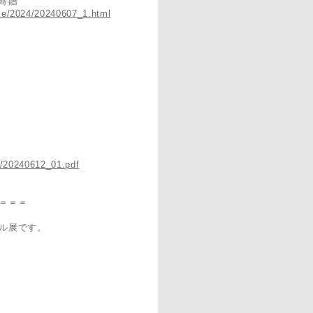
寄贈
se/2024/20240607_1.html
df/20240612_01.pdf
＝＝＝
ル展です。