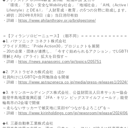
「環境」「安心・安全なMobility社会」「地域社会」「AHL（Active He
Lifestyle）とDE＆I」「人財育成・教育」の5つの分野に助成します
・締切：2024年8月9日（金）当日消印有効
・詳細：
https://www.philanthropy.or.jp/bridgestone/
＝【フィランソロピーニュース】（順不同）＝＝＝＝＝＝＝＝＝＝＝＝
◆1. パナソニック コネクト株式会社
プライド月間に「Pride Action30」プロジェクトを展開
～20の企業・団体が連携し、「今すぐ始められるアクション」でLGBT
理解とAlly（アライ）拡大を目指す～
・詳細：
https://news.panasonic.com/jp/topics/205751
◆2. アストラゼネカ株式会社 ほか
社員向けにLGBTQ+合同勉強会を開催
・詳細：
https://www.astrazeneca.co.jp/media/press-releases1/2024
◆3. キリンホールディングス株式会社、公益財団法人日本サッカー協会
能登半島地震復興応援「JFA・キリン ビッグスマイルフィールド」能
輪島市の2会場で開催
～走らないサッカーで被災地に笑顔や“つながるよろこび”を～
・詳細：
https://www.kirinholdings.com/jp/newsroom/release/2024/0
◆4. 三菱自動車工業株式会社