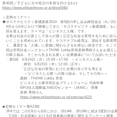
第40回／子どもに父や祖父の名前を付けるわけ
https://www.philanthropy.or.jp/blog/040/
＜定例セミナー＞
◆サステナビリティ基礎講座2024 第5回の申し込み締切迫る（6／20
4月から6月にかけて開催してきた「サステナビリティ基礎講座」もい
回を迎えます。テーマは「ビジネスと人権」です。
企業は社会の公器として自らが描く公正な社会を実現するために自ら
いくことを求められています。サステナブル経営は、直結する環境問
く、通底する「人権」に密接に関わらざるを得ない状況です。そこで
回は市民社会シンクタンクTHINK Lobby所長若林秀樹さんをお迎え
の取り組み、そこから生まれる新しい企業価値についてお話いただき
・第5回 6月24日（月）15:00～17:00 ＜ビジネスと人権＞
締切 6月20日（木）12:00（正午）
「公正な社会の実現にむけた企業の在り方を考える
～‘ビジネスと人権’への取り組み、そしてその先へ～
講師：THIINK Lobby 所長
ビジネスと人権市民社会プラットフォーム 代表幹事
NPO法人国際協力NGOセンター（JANIC） 理事
若林 秀樹さん
https://www.philanthropy.or.jp/seminar/422/
◆定例セミナー第423回
JPAでは この5月から6月にかけ、2014年、2019年に続き3度目の企
「CSR・社会貢献における社員参画の推進に関するアンケート調査」