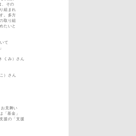
は、その
り組まれ
す。多方
の取り組
めたいと
いて
」
 くみ）さん
こ）さん
りお見舞い
は「基金」
支援の「支援