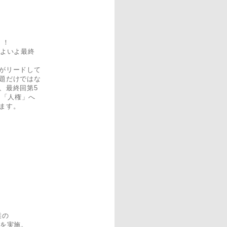
）！
よいよ最終
がリードして
題だけではな
、最終回第5
し「人権」へ
ます。
業の
を実施。