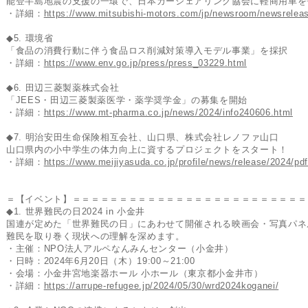
能登半島地震の支援の一環で、日本カーシェアリング協会に軽商用車を
・詳細：
https://www.mitsubishi-motors.com/jp/newsroom/newsrelea
◆5. 環境省
「食品の消費行動に伴う食品ロス削減対策導入モデル事業」を採択
・詳細：
https://www.env.go.jp/press/press_03229.html
◆6. 田辺三菱製薬株式会社
「JEES・田辺三菱製薬医学・薬学奨学金」の募集を開始
・詳細：
https://www.mt-pharma.co.jp/news/2024/info240606.html
◆7. 明治安田生命保険相互会社、山口県、株式会社レノファ山口
山口県内の小中学生の体力向上に資するプロジェクトをスタート！
・詳細：
https://www.meijiyasuda.co.jp/profile/news/release/2024/p
＝【イベント】＝＝＝＝＝＝＝＝＝＝＝＝＝＝＝＝＝＝＝＝＝＝＝＝＝
◆1. 世界難民の日2024 in 小金井
国連が定めた「世界難民の日」にあわせて開催される映画会・写真パネ
難民を取り巻く現状への理解を深めます。
・主催：NPO法人アルペなんみんセンター（小金井）
・日時：2024年6月20日（木）19:00～21:00
・会場：小金井宮地楽器ホール 小ホール（東京都小金井市）
・詳細：
https://arrupe-refugee.jp/2024/05/30/wrd2024koganei/