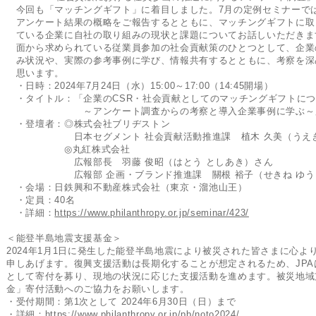
今回も「マッチングギフト」に着目しました。7月の定例セミナーで
アンケート結果の概略をご報告するとともに、マッチングギフトに取
ている企業に自社の取り組みの現状と課題についてお話しいただきま
面から求められている従業員参加の社会貢献策のひとつとして、企業
み状況や、実際の参考事例に学び、情報共有するとともに、考察を深
思います。
・日時：2024年7月24日（水）15:00～17:00（14:45開場）
・タイトル：「企業のCSR・社会貢献としてのマッチングギフトにつ
～アンケート調査からの考察と導入企業事例に学ぶ～
・登壇者：◎株式会社ブリヂストン
日本セグメント 社会貢献活動推進課 植木 久美（うえき
◎丸紅株式会社
広報部長 羽藤 俊昭（はとう としあき）さん
広報部 企画・ブランド推進課 關根 裕子（せきね ゆう
・会場：日鉄興和不動産株式会社（東京・溜池山王）
・定員：40名
・詳細：
https://www.philanthropy.or.jp/seminar/423/
＜能登半島地震支援基金＞
2024年1月1日に発生した能登半島地震により被災された皆さまに心よ
申しあげます。復興支援活動は長期化することが想定されるため、JPA
として寄付を募り、現地の状況に応じた支援活動を進めます。被災地域
金」寄付活動へのご協力をお願いします。
・受付期間：第1次として 2024年6月30日（日）まで
・詳細：
https://www.philanthropy.or.jp/pb/noto2024/