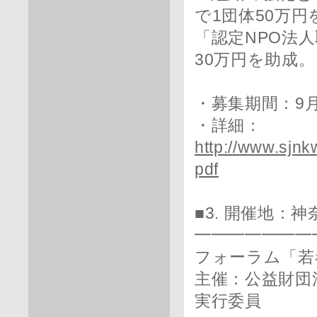
で1団体50万
「認定NPO法
30万円を助成。
・募集期間：9月1
・詳細：
http://www.sjn
pdf
■3. 開催地
━━━━━━━
フォーラム「若
主催：公益財団
実行委員