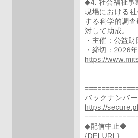
◆4. 社会福祉
現場における社
する科学的調査
対して助成。
・主催：公益財
・締切：2026
https://www.mit
============
バックナンバー
https://secure.
============
◆配信中止◆
{DELURL}