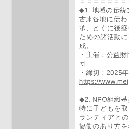
＝＝＝＝＝＝＝
◆1. 地域の伝
古来各地に伝わ
承、とくに後継
ための諸活動に
成。
・主催：公益財
団
・締切：2025年
https://www.mei
◆2. NPO組
特に子どもを取
ランティアとの
協働のあり方を