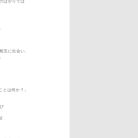
のばかりでは
）
相互に出会い、
。
なことは何か？」
び
ml