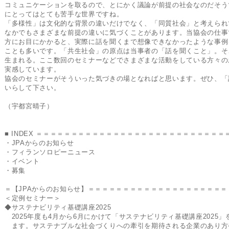
コミュニケーションを取るので、とにかく議論が前提の社会なのだそう
にとってはとても苦手な世界ですね。
「多様性」は文化的な背景の違いだけでなく、「同質社会」と考えられ
なかでもさまざまな前提の違いに気づくことがあります。当協会の仕事
方にお目にかかると、実際に話を聞くまで想像できなかったような事例
ことも多いです。「共生社会」の原点は当事者の「話を聞くこと」。そ
生まれる。ここ数回のセミナーなどでさまざまな活動をしている方々の
実感しています。
協会のセミナーがそういった気づきの場となればと思います。ぜひ、「
いらして下さい。
（宇都宮晴子）
■ INDEX ＝＝＝＝＝＝＝＝＝＝＝＝＝＝＝＝＝＝＝＝＝＝＝＝＝＝＝
・JPAからのお知らせ
・フィランソロピーニュース
・イベント
・募集
＝【JPAからのお知らせ】＝＝＝＝＝＝＝＝＝＝＝＝＝＝＝＝＝＝＝＝
＜定例セミナー＞
◆サステナビリティ基礎講座2025
2025年度も4月から6月にかけて「サステナビリティ基礎講座2025」
ます。サステナブルな社会づくりへの牽引を期待される企業のあり方