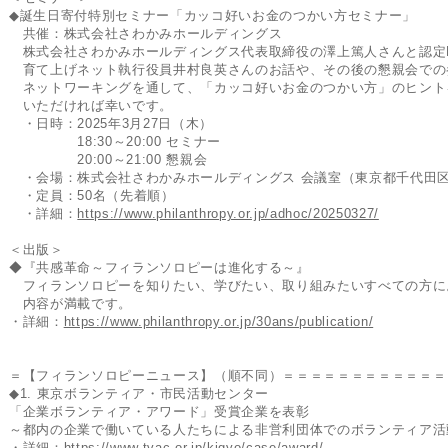
◆誕生日寄付特別セミナー「カッコ好いお金のつかい方セミナー」
共催：株式会社さわかみホールディングス
株式会社さわかみホールディングス代表取締役の澤上篤人さんと認定
育て上げネット執行役員井村良英さんのお話や、その後の懇親会での
ネットワーキングを通して、「カッコ好いお金のつかい方」のヒント
いただければ幸いです。
・日時：2025年3月27日（木）
18:30～20:00 セミナー
20:00～21:00 懇親会
・会場：株式会社さわかみホールディングス 会議室（東京都千代田
・定員：50名（先着順）
・詳細：
https://www.philanthropy.or.jp/adhoc/20250327/
＜出版＞
◆『共感革命～フィランソロピーは進化する～』
フィランソロピーを知りたい、学びたい、取り組みたいすべての方に
内容が満載です。
・詳細：
https://www.philanthropy.or.jp/30ans/publication/
＝【フィランソロピーニュース】（順不同）＝＝＝＝＝＝＝＝＝＝＝＝
◆1. 東京ボランティア・市民活動センター
「企業ボランティア・アワード」受賞企業を表彰
～都内の企業で働いている人たちによる非営利団体でのボランティア活
・詳細：
https://www.tvac.or.jp/kigyo/case/award/