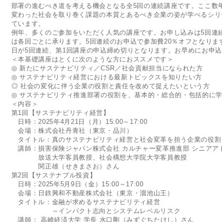
部署の進むべき道を考える機会となる全5回の連続講座です。ここ数
変わった社会を取り巻く課題の本質とあるべき企業の姿が学べるシリ
ています。
例年、多くのご参加をいただく人気の講座です。お申し込みは5回連
は各回ごとに承ります。5回連続のお申込で参加費20％オフとなります
日が5回連続、第1回講座の申込締め切りとなります。お早めにお申込
＜本基礎講座はとくに次のような方におススメです＞
◎ 新たにサステナビリティ／CSR／社会貢献担当になられた方
◎ サステナビリティ経営における最新トピックスを知りたい方
◎ 社会の変化に伴う企業の役割と責任を改めて捉えたいという方
◎ サステナビリティ推進部署の役割を、基本的・総合的・包括的に
＜内容＞
第1回【サステナビリティ経営】
日時：2025年4月21日（月）15:00～17:00
会場：株式会社丹青社（東京・品川）
タイトル：真のサステナビリティ経営と社会変革を担う企業の役割
講師：損害保険ジャパン株式会社 カルチャー変革推進部 シニアア
放送大学客員教授、社会構想大学院大学客員教授
関正雄（せきまさお）さん
第2回【サステナブル投資】
日時：2025年5月9日（金）15:00～17:00
会場：日鉄興和不動産株式会社（東京・溜池山王）
タイトル：金融が求めるサステナビリティ経営
～インパクト志向とシステムレベルリスク
講師： 高崎経済大学 学長 水口剛（みずぐちたけし）さん