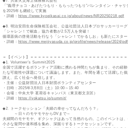
◆7. 共栄火災海上保険株式会社
「”義理チョコ・あげたつもり・もらったつもり”バレンタイン・チャリ
を2025年も継続して実施
・詳細：
https://www.kyoeikasai.co.jp/about/news/NR20250218.pdf
◆8. 明治安田生命保険相互会社、公益社団法人日本プロサッカーリーグ
「シャレン！で献血」協力者数が2.5万人を突破！
循環器病の啓発活動を行なう「シャレン！でかるしお」も新たにスター
・詳細：
https://www.meijiyasuda.co.jp/profile/news/release/2024/p
＝【イベント】＝＝＝＝＝＝＝＝＝＝＝＝＝＝＝＝＝＝＝＝＝＝＝＝＝
◆1. Volunteer’s Summit2025
全国で活躍するボランティア活動に携わる仲間たちが集まり、その経験
たな可能性や課題について議論します。また、年間を通じて活躍した個
讃え、広く社会へ発信します。
・主催：公益財団法人日本財団ボランティアセンター
・日時：2025年3月8日（土）10:00～15:40
・会場：中央大学 茗荷谷キャンパス（東京都文京区）
・詳細：
https://vokatsu.jp/summit/
◆2. トークセッション「夫婦の幸せってなんだろう？」
～日々のモヤモヤからDVまで～
夫婦間のモヤモヤ、ギクシャクはあって当然のもの。このイベントは、
小さな疑問や違和感を集め、深掘りするトークセッションです。