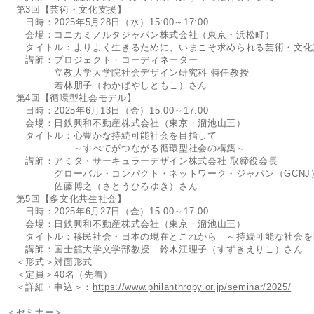
第3回【芸術・文化支援】
日時：2025年5月28日（水）15:00～17:00
会場：コニカミノルタジャパン株式会社（東京・浜松町）
タイトル：よりよく生きるために、いまこそ求められる芸術・文化
講師：プロジェクト・コーディネーター
立教大学大学院社会デザイン研究科 特任教授
若林朋子（わかばやしともこ）さん
第4回【循環型社会モデル】
日時：2025年6月13日（金）15:00～17:00
会場：日鉄興和不動産株式会社（東京・溜池山王）
タイトル：心豊かな持続可能社会を目指して
～すべてがつながる循環型社会の構築～
講師：アミタ・サーキュラーデザイン株式会社 取締役会長
グローバル・コンパクト・ネットワーク・ジャパン（GCN
佐藤博之（さとうひろゆき）さん
第5回【多文化共生社会】
日時：2025年6月27日（金）15:00～17:00
会場：日鉄興和不動産株式会社（東京・溜池山王）
タイトル：移民社会・日本の現在とこれから ～持続可能な社会
講師：国士舘大学文学部教授 鈴木江理子（すずきえりこ）さん
＜形式＞対面形式
＜定員＞40名（先着）
＜詳細・申込＞：
https://www.philanthropy.or.jp/seminar/2025/
＜セミナー＞