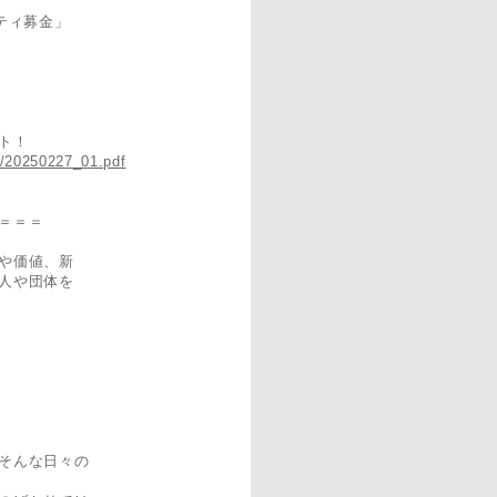
ティ募金」
ト！
df/20250227_01.pdf
＝＝＝
や価値、新
人や団体を
そんな日々の