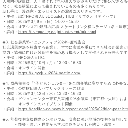
夫婦間の課題は、夫・妻それぞれの努力や歩み寄りだけで解決できるも
なく、社会構造によって生まれているものも多くあります。
話し手は、漫画家・エッセイストの瀧波ユカリさんです。
・主催：認定NPO法人LivEQualuty HUB（リブクオリティハブ）
・日時：2025年3月9日（日）14:00～15:30
・会場：オアシス21 銀河の広場 スケートリンク横ステージ（名古屋市
・詳細：
https://livequality.co.jp/hub/event/takinami
◆3. 社会起業塾イニシアティブ2024年度報告会
社会課題解決を模索する企業と、すでに実践を重ねてきた社会起業家が
協力・協働に向けた関係性を深めあう機会として開催される報告会です
・主催：NPO法人ETIC.
・日時：2025年3月10日（月）13:00～16:30
・会場：オンライン開催
・詳細：
https://kigyojuku2024.peatix.com/
◆4. 成果報告会「"子どもシェルター"を全国各地に増やすために必要
・主催：公益財団法人パブリックリソース財団
・日時：2025年3月12日（水）13:30～16:30
・会場：ビジョンセンター東京八重洲 905会議室（東京都中央区）およ
オンラインのハイブリッド開催
・詳細：
https://carillon-cc-news.blogspot.com/2025/02/blog-post.ht
◆5. 能登復興支援国際シンポジウム 災害に強い地域の復興を目指して
～能登・東北・世界から学ぶ自然を活かした防災・減災～