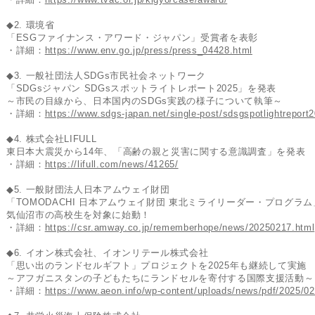
◆2. 環境省
「ESGファイナンス・アワード・ジャパン」受賞者を表彰
・詳細：
https://www.env.go.jp/press/press_04428.html
◆3. 一般社団法人SDGs市民社会ネットワーク
「SDGsジャパン SDGsスポットライトレポート2025」を発表
～市民の目線から、日本国内のSDGs実践の様子について執筆～
・詳細：
https://www.sdgs-japan.net/single-post/sdsgspotlightreport
◆4. 株式会社LIFULL
東日本大震災から14年、「高齢の親と災害に関する意識調査」を発表
・詳細：
https://lifull.com/news/41265/
◆5. 一般財団法人日本アムウェイ財団
「TOMODACHI 日本アムウェイ財団 東北ミライリーダー・プログラム
気仙沼市の高校生を対象に始動！
・詳細：
https://csr.amway.co.jp/rememberhope/news/20250217.html
◆6. イオン株式会社、イオンリテール株式会社
「思い出のランドセルギフト」プロジェクトを2025年も継続して実施
～アフガニスタンの子どもたちにランドセルを寄付する国際支援活動～
・詳細：
https://www.aeon.info/wp-content/uploads/news/pdf/2025/0