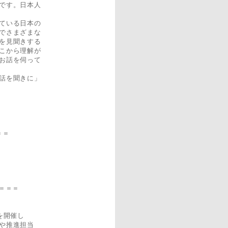
です。日本人
ている日本の
でさまざまな
を見聞きする
こから理解が
お話を伺って
話を聞きに」
＝＝
＝＝＝
を開催し
や推進担当