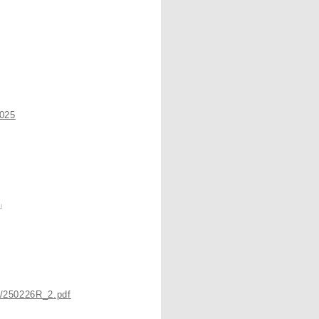
2025
」
2/250226R_2.pdf