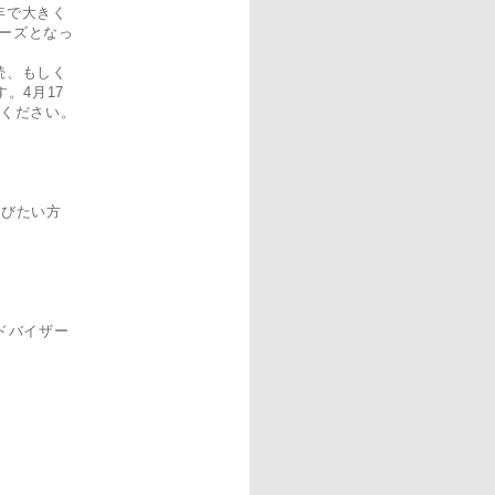
年で大きく
ーズとなっ
続、もしく
。4月17
ください。
学びたい方
ドバイザー