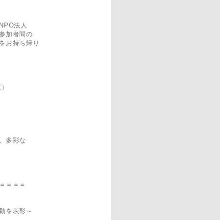
NPO法人
参加者間の
をお持ち帰り
区）
。多彩な
＝＝＝＝
動を表彰～