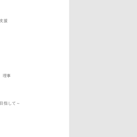
支援
J）理事
を目指して～