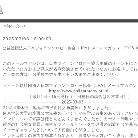
覧
<前へ
次へ>
2025/03/03 16:00:00
公益社団法人日本フィランソロピー協会（JPA）メールマガジン 2025-03
このメールマガジンは、日本フィランソロピー協会主催のイベントにご
いただいた方および職員が名刺交換させていただいた方にお送りしてお
ご不要の方は、お手数ですが本アドレスまでご連絡ください。
＝＝＝公益社団法人日本フィランソロピー協会（JPA）メールマガジン
https://www.philanthropy.or.jp/
【毎月1日・15日発行（土日祝日の場合は翌営業日）】
＝＝＝＝＝＝＝＝＝＝＝＝＝＝2025-03-03＝＝＝＝＝＝＝＝＝＝＝＝
2月の3連休中、地元の市民向け人権講座に参加しました。
東京学芸大学の小西公大先生の「インドから学ぶ共生のあり方」という
インドについて知識はほとんどありませんでしたが、カースト制度や、
躍進の社会的な背景、先生がフィールドワークで砂漠の部族社会で暮ら
チャーギャップなどについて大変面白く聞きました。
インドは多くの民族で構成されており、言葉や考え方が全く違う。違う