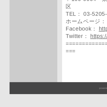
区
TEL： 03-5205
ホームページ
Facebook：
htt
Twitter：
https:
============
===
powere