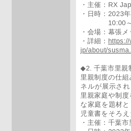
・主催：RX Ja
・日時：2023
10:00～18
・会場：幕張メ
・詳細：
https:/
jp/about/susma.
◆2. 千葉市里
里親制度の仕組
ネルが展示され
里親家庭や制度
な家庭を題材と
児童書をそろえ
・主催：千葉市