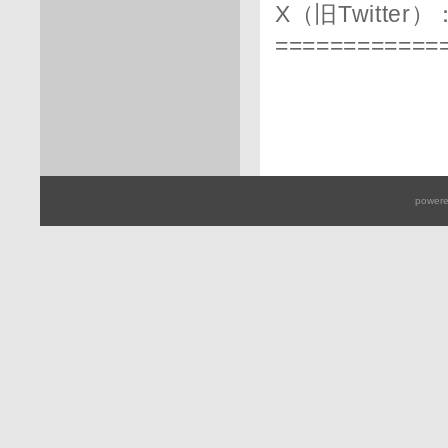
X（旧Twitter）
============
powere