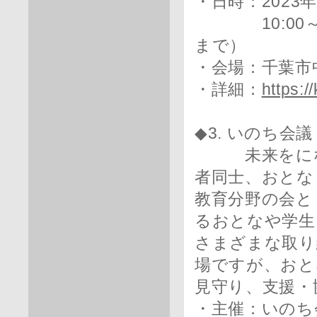
・日時：2023
10:00～16
まで）
・会場：千葉市
・詳細：
https:/
◆3. いのち会
未来をになう
者同士、おとな
教育分野の会と
るおとなや学生
さまざまな取り
場ですが、おと
見守り、支援・
・主催：いのち