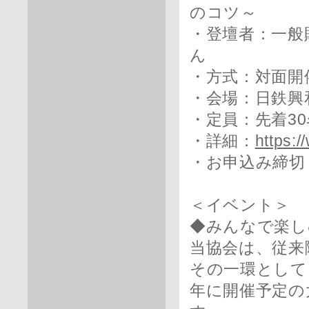
のコツ～
・登壇者：一般
ん
・方式：対面開
・会場：日鉄興
・定員：先着30
・詳細：
https:/
・お申込み締切：
＜イベント＞
◆みんなで楽し
当協会は、従来
その一環として、
年に開催予定の