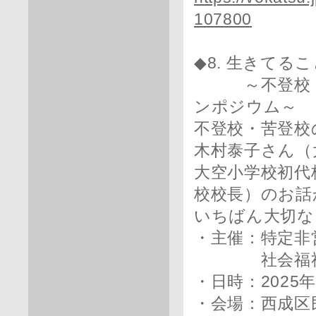
107800
◆8. 生きてる
～不登校・苦
ンポジウム～
不登校・苦登校
木村泰子さん（
大空小学校初代
校校長）のお話
いちばん大切な
・主催：特定非
社会福祉法人
・日時：2025年3
・会場：西成区