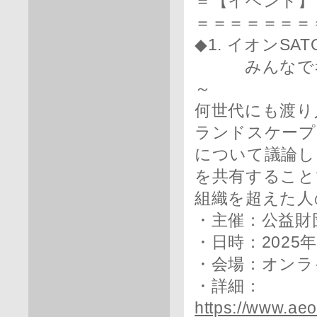
＝【イベント】
＝＝＝＝＝＝＝
◆1. イオンSA
みんなで考えつ
～
何世代にも渡り
ランドスケープ
について議論し
を共有すること
組織を超えた人
・主催：公益財
・日時：2025年2
・会場：オンラ
・詳細：
https://www.ae