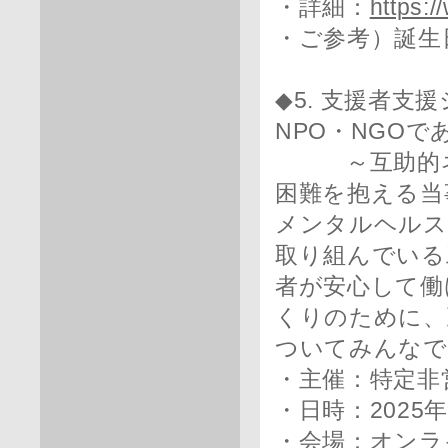
・詳細：
https:
・ご参考）誕生
◆5. 支援者
NPO・NGOで
～互助的ネッ
困難を抱える当
メンタルヘルス
取り組んでいる
者が安心して働
くりのために、
ついてみんなで
・主催：特定非
・日時：2025年2
・会場：オンラ