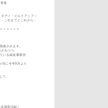
験発表
 ～スタディ・ビルドアップ～
・・これまでとこれから」
＝＝＝＝＝＝
開催されます。
成されつつ
ている福祉事業所
が共に今年8月より
して、
県那須町）