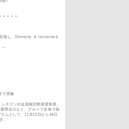
西館）
＝＝＝＝＝
ersity ＆ Inclusionを
！～
市で実施
に「シチズン社会貢献活動派遣制度」
企業理念のもと、グループ全体で国
ラムとして、11月11日から16日
す。