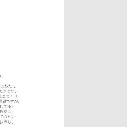
ぶ」
くにわたっ
だきます。
能な社会づくり
課題ですが、
してゆく
教授に、
てのヒン
お待ちし