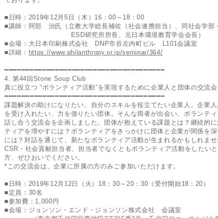
■日時：2019年12月5日（木）16：00～18：00
■講師：阿部 治氏（立教大学総長補佐（社会連携担当）、同社会学部
ESD研究所所長、元日本環境教育学会会長）
■会場：大日本印刷株式会社 DNP市谷左内町ビル L101会議室
■詳細：
https://www.philanthropy.or.jp/seminar/364/
━━━━━━━━━━━━━━━━━━━━━━━━━━━━━━━━━━━━━━
4. 第44回Stone Soup Club
真に役立つ “ボランティア活動”を実現するために企業人と団体の交流会 
━━━━━━━━━━━━━━━━━━━━━━━━━━━━━━━━━━━━━━
課題解決の助けになりたい、自分のスキルを役立てたい企業人。企業人
を受け入れたい、力を借りたい団体。そんな両者が出会い、ボランティ
話し合う交流会を企画しました。団体が抱えている課題とは？継続的に
ティアを増やすには？ボランティアをきっかけに団体と企業が関係を深
には？対話を通じて、新たなボランティア活動が生まれるかもしれませ
CSR・社会貢献担当者、担当者でなくともボランティア活動をしたい
方、ぜひおいでください。
*この交流会は、企業に所属の方のみご参加いただけます。
■日時：2019年12月12日（火）18：30～20：30（受
■定員：30名
■参加費：1,000円
■会場：ジョンソン・エンド・ジョンソン株式会社 会議室