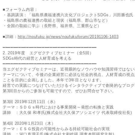
■フォーラム内容：
・基調講演：「福島県農福連携六次化プロジェクトSDGs」川田勝也氏
・福島県の農福連携の取組と現状（福島県、郡山市など）
・全国の取組に学ぶ（長野県、福井県、三重県など）
■詳細：
http://noufuku.jp/news/noufukuforum/20191106-1403
━━━━━━━━━━━━━━━━━━━━━━━━━━━━━━━━━━━━
2. 2019年度 エグゼクティブセミナー（全5回）
SDGs時代の経営と人材育成を考える
━━━━━━━━━━━━━━━━━━━━━━━━━━━━━━━━━━━━
当エグゼクティブセミナーは、近視眼的なノウハウや知識習得ではない
テーマについて、今後の企業経営に必須な社会的視点、人材育成の視点
ことを目的に企画しました。本年で3年目となります。
経営での実践につなげていただけるインタラクティブで創発的なプログ
第3回目からのご参加も可能ですので、ぜひお問合せ下さい。
第3回 2019年12月11日（水）
テーマ：ＳＤＧｓ時代における事業開発～発想の転換と実践
講師 ：大久保 和孝氏(株式会社大久保アソシエイツ 代表取締役社長)
第4回 2020年1月23日（木）
テーマ：ＥＳＧ投資の可能性からみる持続可能社会の実現
講師 ：河口真理子氏(株式会社大和総研 調査本部研究主幹)