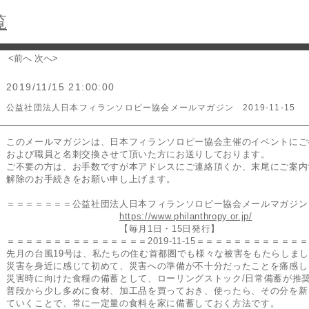
覧
<前へ
次へ>
2019/11/15 21:00:00
公益社団法人日本フィランソロピー協会メールマガジン 2019-11-15
このメールマガジンは、日本フィランソロピー協会主催のイベントにご
および職員と名刺交換させて頂いた方にお送りしております。
ご不要の方は、お手数ですが本アドレスにご連絡頂くか、末尾にご案内
解除のお手続きをお願い申し上げます。
＝＝＝＝＝＝＝公益社団法人日本フィランソロピー協会メールマガジン
https://www.philanthropy.or.jp/
【毎月1日・15日発行】
＝＝＝＝＝＝＝＝＝＝＝＝＝＝＝2019-11-15＝＝＝＝＝＝＝＝＝＝＝
先月の台風19号は、私たちの住む首都圏でも様々な被害をもたらしま
災害を身近に感じて初めて、災害への準備が不十分だったことを痛感し
災害時に向けた食糧の備蓄として、ローリングストック/日常備蓄が推
普段から少し多めに食材、加工品を買っておき、使ったら、その分を新
ていくことで、常に一定量の食料を家に備蓄しておく方法です。