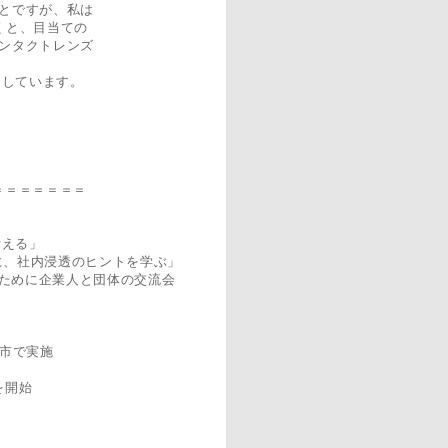
とですが、私は
くと、目当ての
ンタクトレンズ
としています。
＝＝＝＝＝＝＝
考える」
』に、社内浸透のヒントを学ぶ」
現するために企業人と団体の交流会
ポ市で実施
を開始