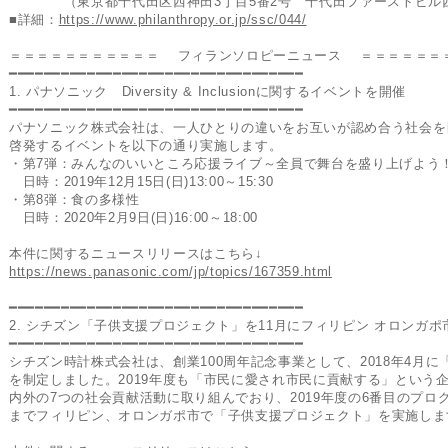
（東京都千代田区西神田3丁目5番2号 千代田ファーストビル
■詳細：
https://www.philanthropy.or.jp/ssc/044/
＝＝＝＝＝＝＝＝＝＝＝ フィランソロピーニュース ＝＝＝＝＝＝
━━━━━━━━━━━━━━━━━━━━━━━━━━━━━━━━━━
1. パナソニック Diversity & Inclusionに関するイベントを開催
━━━━━━━━━━━━━━━━━━━━━━━━━━━━━━━━━━
パナソニック株式会社は、一人ひとりの違いをお互いが認め合う社会を目指し、Div
啓発するイベントを以下の通り実施します。
・第7弾：みんなのいいところ応援ライブ～全員で舞台を盛り上げよう
日時：2019年12月15日(日)13:00～15:30
・第8弾：食の多様性
日時：2020年2月9日(日)16:00～18:00
本件に関するニュースリリースはこちら↓
https://news.panasonic.com/jp/topics/167359.html
━━━━━━━━━━━━━━━━━━━━━━━━━━━━━━━━━━
2. シチズン「子供支援プロジェクト」を11月にフィリピン オロンガポ
━━━━━━━━━━━━━━━━━━━━━━━━━━━━━━━━━━
シチズン時計株式会社は、創業100周年記念事業として、2018年4月
を制定しました。2019年度も「市民に愛され市民に貢献する」という
内外の7つの社会貢献活動に取り組んでおり、2019年度の6番目のプログ
までフィリピン、オロンガポ市で「子供支援プロジェクト」を実施しま