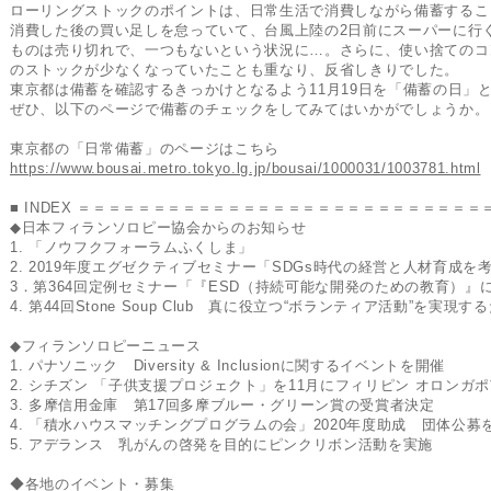
ローリングストックのポイントは、日常生活で消費しながら備蓄するこ
消費した後の買い足しを怠っていて、台風上陸の2日前にスーパーに行
ものは売り切れで、一つもないという状況に…。さらに、使い捨てのコ
のストックが少なくなっていたことも重なり、反省しきりでした。
東京都は備蓄を確認するきっかけとなるよう11月19日を「備蓄の日」
ぜひ、以下のページで備蓄のチェックをしてみてはいかがでしょうか。
東京都の「日常備蓄」のページはこちら
https://www.bousai.metro.tokyo.lg.jp/bousai/1000031/1003781.html
■ INDEX ＝＝＝＝＝＝＝＝＝＝＝＝＝＝＝＝＝＝＝＝＝＝＝＝＝＝＝
◆日本フィランソロピー協会からのお知らせ
1. 「ノウフクフォーラムふくしま」
2. 2019年度エグゼクティブセミナー「SDGs時代の経営と人材育成を
3．第364回定例セミナー「『ESD（持続可能な開発のための教育）
4. 第44回Stone Soup Club 真に役立つ“ボランティア活動”を実
◆フィランソロピーニュース
1. パナソニック Diversity & Inclusionに関するイベントを開催
2. シチズン 「子供支援プロジェクト」を11月にフィリピン オロンガ
3. 多摩信用金庫 第17回多摩ブルー・グリーン賞の受賞者決定
4. 「積水ハウスマッチングプログラムの会」2020年度助成 団体公募
5. アデランス 乳がんの啓発を目的にピンクリボン活動を実施
◆各地のイベント・募集