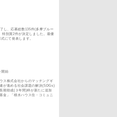
し、応募総数135件(多摩ブルー
件、特別賞2件が決定しました。最優
表彰式にて発表します。
を開始
ウス株式会社からのマッチングギ
が進める社会課題の解決(SDGs)
期助成(３年間)枠が新たに追加
基金」「積水ハウス住・コミュニ