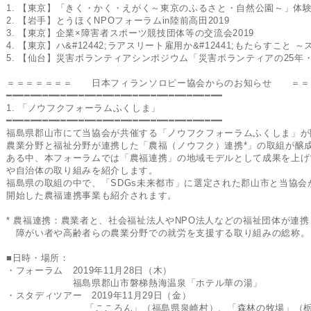
1. 【東京】「きく・かく・えがく～東京のふるさと・自然公園～」体
2. 【岩手】とうほくNPOフォーラムin陸前高田2019
3. 【東京】企業×障害者スポーツ競技団体等の交流会2019
4. 【東京】ハ&#12442;ラアスリート雇用か&#12441;もたらすこと
5. 【仙台】災害ボランティアシンポジウム「災害ボランティアの25年
＝＝＝＝＝＝＝ 日本フィランソロピー協会からのお知らせ ＝＝
━━━━━━━━━━━━━━━━━━━━━━━━━━━━━━━━━━━━
1. 「ノウフクフォーラムふくしま」
━━━━━━━━━━━━━━━━━━━━━━━━━━━━━━━━━━━━
福島県郡山市にて当協会が共催する「ノウフクフォーラムふくしま」が
農業分野と福祉分野が連携した「農福（ノウフク）連携*」の取組が醸
ある中、本フォーラムでは「農福連携」の地域モデルとして成果を上げ
や自治体の取り組みを紹介します。
福島県の取組の中で、「SDGs未来都市」に選定された郡山市と当協会
開始した農福連携事業も紹介されます。
* 農福連携：農業者と、社会福祉法人やNPO法人などの福祉団体が連携
障がい者や高齢者らの農業分野での就労を支援する取り組みの総称。
■日時・場所：
・フォーラム 2019年11月28日（木）
福島県郡山市磐梯熱海温泉「ホテル華の湯」
・スタディツアー 2019年11月29日（金）
「こころん」（福島県泉崎村）、「森林の牧場」（栃木