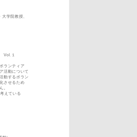
・大学院教授、
Vol.１
ボランティア
ア活動について
活動するボラン
化させるため
ん。
と考えている
付開始18：20）