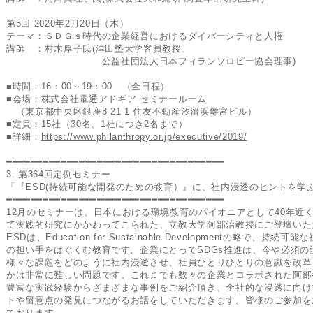
第5回 2020年2月20日（木）
テーマ：ＳＤＧｓ時代の企業経営におけるダイバーシティと人権
講師 ：村木厚子氏(津田塾大学客員教授、
公益社団法人日本フィランソロピー協会理事)
■時間：16：00～19：00 （全日程）
■会場：株式会社電通アドギア セミナールーム
（東京都中央区銀座8-21-1 住友不動産汐留浜離宮ビル）
■定員：15社（30名、1社につき2名まで）
■詳細：
https://www.philanthropy.or.jp/executive/2019/
━━━━━━━━━━━━━━━━━━━━━━━━━━━━━━━━━━━━
3. 第364回定例セミナー
「『ESD(持続可能な開発のための教育）』に、社内浸透のヒントを学
━━━━━━━━━━━━━━━━━━━━━━━━━━━━━━━━━━━━
12月のセミナーは、日本における環境教育のパイオニアとして40年近
て実践的研究にかかわってこられた、立教大学阿部治教授にご登壇いた
ESDは、Education for Sustainable Developmentの略で、持続可
の担い手をはぐくむ教育です。企業にとってSDGs推進は、今や必須の
様々な課題をどのように社内浸透させ、社員ひとりひとりの意識を改革
かは非常に難しい問題です。これまでも数々の企業とコラボされた阿部
豊富な実践経験からざまざまな事例をご紹介頂き、全社的な浸透に向け
トや留意点の発見につながるお話をしていただきます。皆様のご参加を
ております。