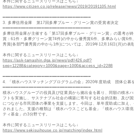
本件に関するニュースリリースはこちら↓
https://www.citizen.co.jp/release/news/2019/20191105.html
━━━━━━━━━━━━━━━━━━━━━━━━━━━━━━━━━━
3. 多摩信用金庫 第17回多摩ブルー・グリーン賞の受賞者決定
━━━━━━━━━━━━━━━━━━━━━━━━━━━━━━━━━━
多摩信用金庫が主催する「第17回多摩ブルー・グリーン賞」の選考が終了
賞：61件・多摩グリーン賞74件)の中から優秀賞6件、多摩みらい賞6
秀賞(各部門優秀賞の中から1件)については、2019年12月16日(月)の
本件に関するニュースリリースはこちら↓
https://ask-tamashin.dga.jp/news/pdf/426.pdf?
seq=12288&category=1000&page=1000&access_id=2288
━━━━━━━━━━━━━━━━━━━━━━━━━━━━━━━━━━
4. 「積水ハウスマッチングプログラムの会」2020年度助成 団体公募
━━━━━━━━━━━━━━━━━━━━━━━━━━━━━━━━━━
積水ハウスグループの役員及び従業員から拠出金を募り、同額の積水ハ
フトを実施し、サステナブル社会の構築に寄与する社会的活動、及び国連
につながる市民団体の事業を支援します。今回は、単年度助成に加え、長
されました。支援の種類は「積水ハウスこども基金」「積水ハウス環境
ティ基金」の3分野です。
本件に関するニュースリリースはこちら↓
https://www.sekisuihouse.co.jp/matching/index.html