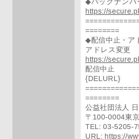
◆バックナンバ
https://secure.
============
========
◆配信中止・ア
アドレス変更
https://secure.p
配信中止
{DELURL}
============
========
公益社団法人 
〒100-0004
TEL: 03-5205-
URL:
https://ww