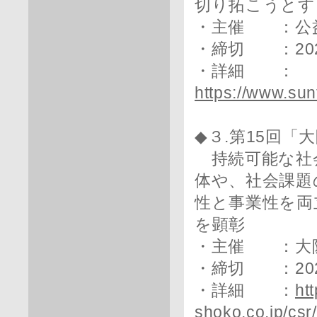
切り拓こうとす
・主催 ：公
・締切 ：202
・詳細 ：
https://www.sun
◆３.第15回「
持続可能な社
体や、社会課題
性と事業性を両
を顕彰
・主催 ：大
・締切 ：202
・詳細 ：
ht
shoko.co.jp/csr