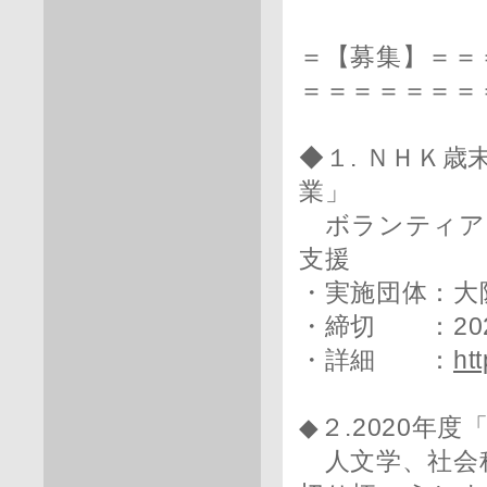
＝【募集】＝＝
＝＝＝＝＝＝＝
◆１. ＮＨＫ
業」
ボランティア
支援
・実施団体：大
・締切 ：202
・詳細 ：
ht
◆２.2020
人文学、社会