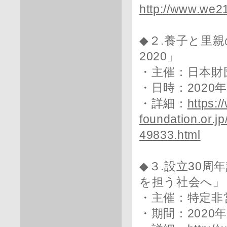
http://www.we2
◆２.養子と里
2020」
・主催：日本財
・日時：2020年1
・詳細：
https:
foundation.or.j
49833.html
◆３.設立30
を担う社会へ」
・主催：特定非
・期間：2020年1